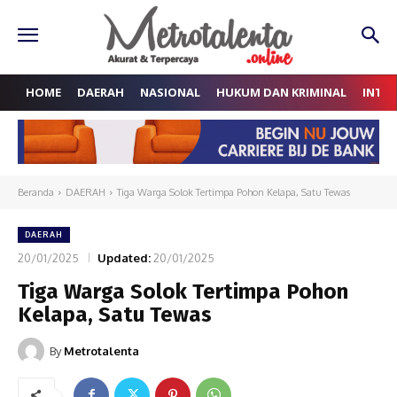
HOME
DAERAH
NASIONAL
HUKUM DAN KRIMINAL
INTE
Beranda
DAERAH
Tiga Warga Solok Tertimpa Pohon Kelapa, Satu Tewas
DAERAH
20/01/2025
Updated:
20/01/2025
Tiga Warga Solok Tertimpa Pohon
Kelapa, Satu Tewas
By
Metrotalenta