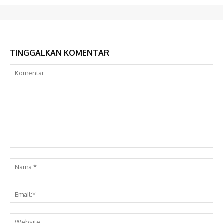
TINGGALKAN KOMENTAR
Komentar:
Na
Ema
Web