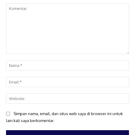
Komentar:
Na
Ema
Web
Simpan nama, email, dan situs web saya di browser ini untuk
lain kali saya berkomentar.