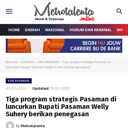
HOME
DAERAH
NASIONAL
HUKUM DAN KRIMINAL
INTE
Beranda
DAERAH
KAB.PASAMAN
Tiga program strategis Pasaman di
luncurkan Bupati Pasaman Welly Suhery berikan penegasan
KAB.PASAMAN
07/07/2025
Updated:
10/07/2025
Tiga program strategis Pasaman di
luncurkan Bupati Pasaman Welly
Suhery berikan penegasan
By
Metrotalenta