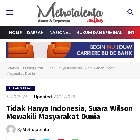
HOME
DAERAH
NASIONAL
HUKUM DAN KRIMINAL
INTE
Beranda
Pulang Pisau
Tidak Hanya Indonesia, Suara Wilson Mewakili
Masyarakat Dunia
PULANG PISAU
22/10/2025
Updated:
23/10/2025
Tidak Hanya Indonesia, Suara Wilson
Mewakili Masyarakat Dunia
By
Metrotalenta