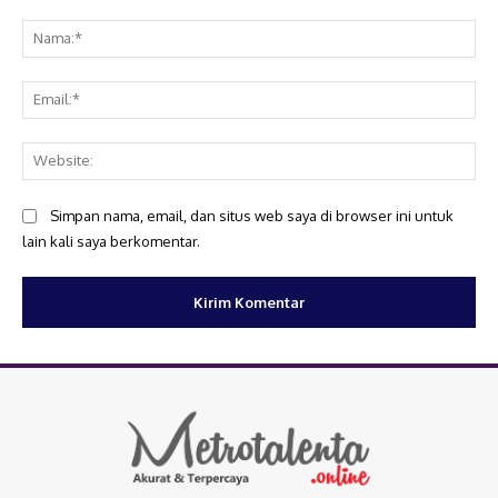
Komentar:
Na
Ema
Web
Simpan nama, email, dan situs web saya di browser ini untuk
lain kali saya berkomentar.