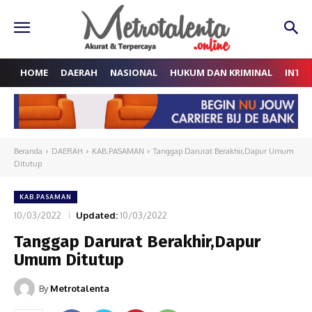
HOME
DAERAH
NASIONAL
HUKUM DAN KRIMINAL
INTE
Beranda
DAERAH
KAB.PASAMAN
Tanggap Darurat Berakhir,Dapur Umum
Ditutup
KAB.PASAMAN
10/03/2022
Updated:
10/03/2022
Tanggap Darurat Berakhir,Dapur
Umum Ditutup
By
Metrotalenta