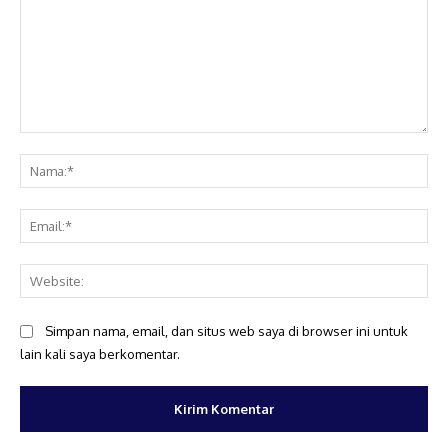
Komentar:
Na
Ema
Web
Simpan nama, email, dan situs web saya di browser ini untuk
lain kali saya berkomentar.