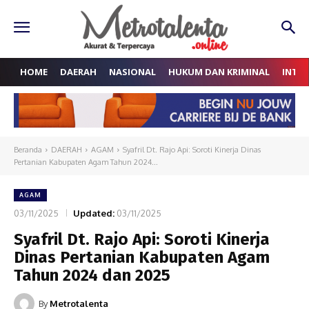
HOME
DAERAH
NASIONAL
HUKUM DAN KRIMINAL
INTE
Beranda
DAERAH
AGAM
Syafril Dt. Rajo Api: Soroti Kinerja Dinas
Pertanian Kabupaten Agam Tahun 2024...
AGAM
03/11/2025
Updated:
03/11/2025
Syafril Dt. Rajo Api: Soroti Kinerja
Dinas Pertanian Kabupaten Agam
Tahun 2024 dan 2025
By
Metrotalenta