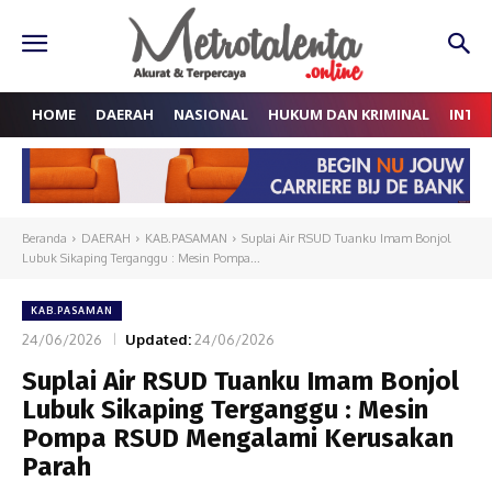
HOME
DAERAH
NASIONAL
HUKUM DAN KRIMINAL
INTE
Beranda
DAERAH
KAB.PASAMAN
Suplai Air RSUD Tuanku Imam Bonjol
Lubuk Sikaping Terganggu : Mesin Pompa...
KAB.PASAMAN
24/06/2026
Updated:
24/06/2026
Suplai Air RSUD Tuanku Imam Bonjol
Lubuk Sikaping Terganggu : Mesin
Pompa RSUD Mengalami Kerusakan
Parah