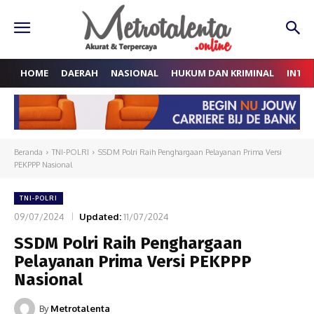
HOME
DAERAH
NASIONAL
HUKUM DAN KRIMINAL
INTE
Beranda
TNI-POLRI
SSDM Polri Raih Penghargaan Pelayanan Prima Versi
PEKPPP Nasional
TNI-POLRI
09/07/2024
Updated:
11/07/2024
SSDM Polri Raih Penghargaan
Pelayanan Prima Versi PEKPPP
Nasional
By
Metrotalenta