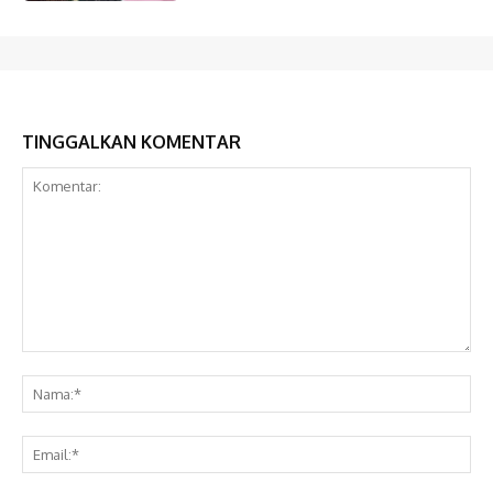
TINGGALKAN KOMENTAR
Komentar:
Na
Ema