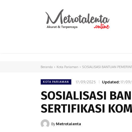
HOME
PARLEMEN
INTERNASIONAL
Beranda
Kota Pariaman
SOSIALISASI BANTUAN PEMERINT
17/09/2025
Updated:
17/09
KOTA PARIAMAN
SOSIALISASI BA
SERTIFIKASI KO
By
Metrotalenta