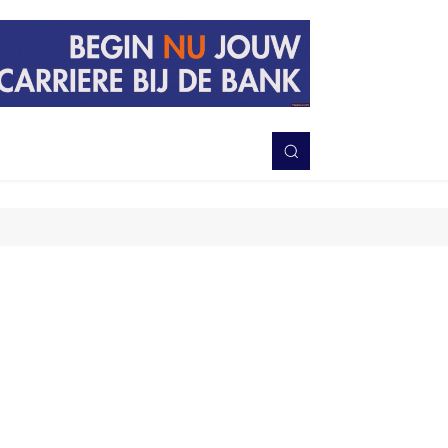
PERISTIWA
BERITA
DAERAH
TNI-POLRI
MORE
Bagikan