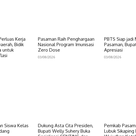
erluas Kerja
Pasaman Raih Penghargaan
PBTS Siap jadi
erah, Bidik
Nasional Program Imunisasi
Pasaman, Bupat
a untuk
Zero Dose
Apresiasi
lasi
03/08/2026
03/08/2026
n Siswa Kelas
Dukung Asta Cita Presiden,
Pemkab Pasama
dang
Bupati Welly Suhery Buka
Lubuk Sikaping 