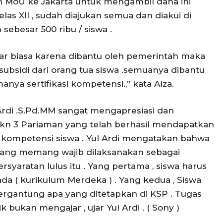
h MoU ke Jakarta untuk mengambil dana ini
las XII , sudah diajukan semua dan diakui di
sebesar 500 ribu / siswa .
luar biasa karena dibantu oleh pemerintah maka
 subsidi dari orang tua siswa .semuanya dibantu
ya sertifikasi kompetensi.,” kata Alza.
Ardi .S.Pd.MM sangat mengapresiasi dan
n 3 Pariaman yang telah berhasil mendapatkan
i kompetensi siswa . Yul Ardi mengatakan bahwa
 yang memang wajib dilaksanakan sebagai
ersyaratan lulus itu . Yang pertama , siswa harus
a ( kurikulum Merdeka ) . Yang kedua , Siswa
tergantung apa yang ditetapkan di KSP . Tugas
bukan mengajar , ujar Yul Ardi . ( Sony )