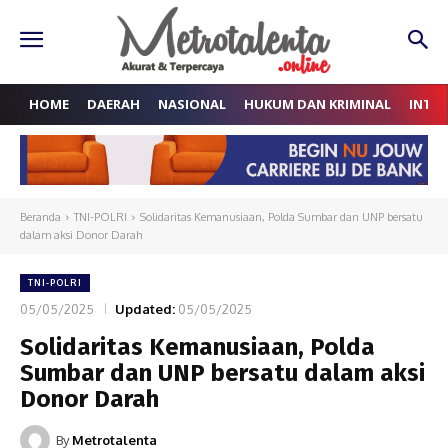
HOME
DAERAH
NASIONAL
HUKUM DAN KRIMINAL
INTE
Beranda
TNI-POLRI
Solidaritas Kemanusiaan, Polda Sumbar dan UNP bersatu
dalam aksi Donor Darah
TNI-POLRI
05/05/2025
Updated:
05/05/2025
Solidaritas Kemanusiaan, Polda
Sumbar dan UNP bersatu dalam aksi
Donor Darah
By
Metrotalenta