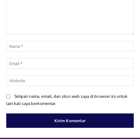
Komentar:
Na
Ema
Web
Simpan nama, email, dan situs web saya di browser ini untuk
lain kali saya berkomentar.