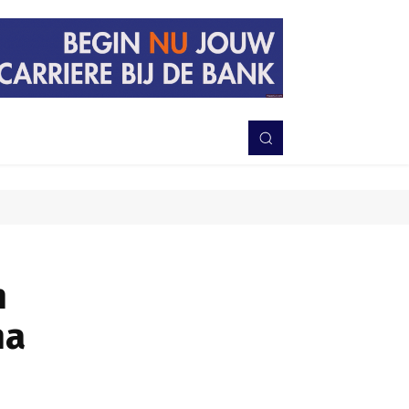
PERISTIWA
BERITA
DAERAH
TNI-POLRI
MORE
h
na