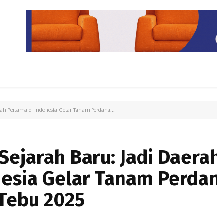
PARIWISATA
LIPUTAN KHUSUS
PARIWARA
OPINI
rah Pertama di Indonesia Gelar Tanam Perdana...
Sejarah Baru: Jadi Daera
nesia Gelar Tanam Perda
Tebu 2025