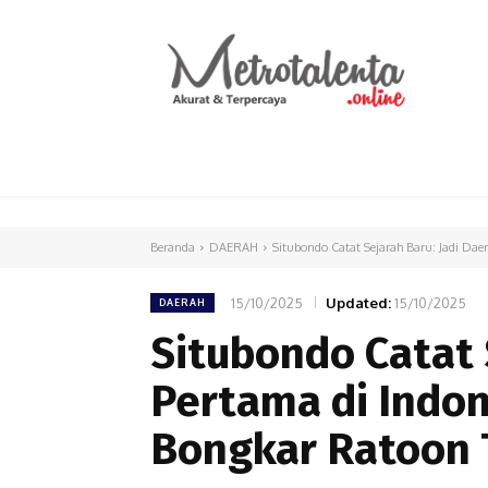
HOME
PARLEMEN
INTERNASIONAL
Beranda
DAERAH
Situbondo Catat Sejarah Baru: Jadi Dae
15/10/2025
Updated:
15/10/2025
DAERAH
Situbondo Catat 
Pertama di Indo
Bongkar Ratoon 