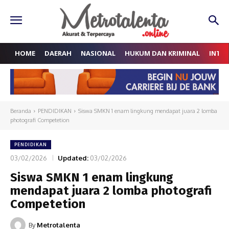
HOME
DAERAH
NASIONAL
HUKUM DAN KRIMINAL
INTE
Beranda
PENDIDIKAN
Siswa SMKN 1 enam lingkung mendapat juara 2 lomba
photografi Competetion
PENDIDIKAN
03/02/2026
Updated:
03/02/2026
Siswa SMKN 1 enam lingkung
mendapat juara 2 lomba photografi
Competetion
By
Metrotalenta