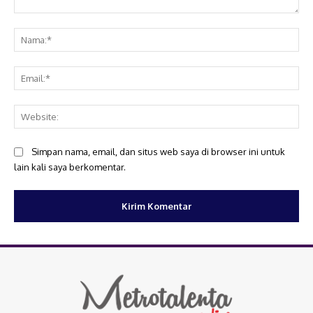
Komentar:
Na
Ema
Web
Simpan nama, email, dan situs web saya di browser ini untuk
lain kali saya berkomentar.