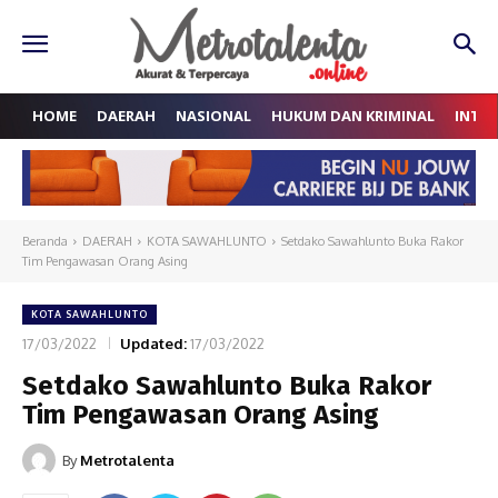
HOME
DAERAH
NASIONAL
HUKUM DAN KRIMINAL
INTE
Beranda
DAERAH
KOTA SAWAHLUNTO
Setdako Sawahlunto Buka Rakor
Tim Pengawasan Orang Asing
KOTA SAWAHLUNTO
17/03/2022
Updated:
17/03/2022
Setdako Sawahlunto Buka Rakor
Tim Pengawasan Orang Asing
By
Metrotalenta