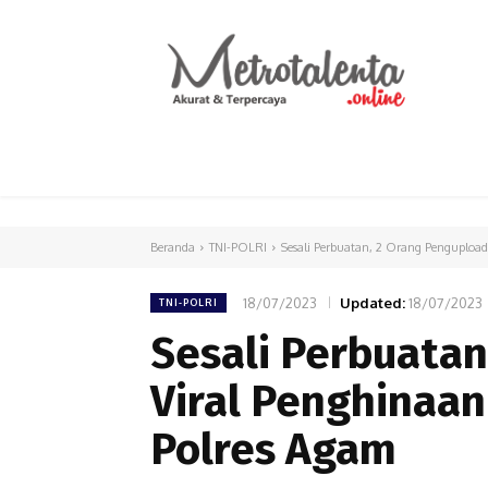
HOME
PARLEMEN
INTERNASIONAL
Beranda
TNI-POLRI
Sesali Perbuatan, 2 Orang Pengupload 
18/07/2023
Updated:
18/07/2023
TNI-POLRI
Sesali Perbuatan
Viral Penghinaan
Polres Agam