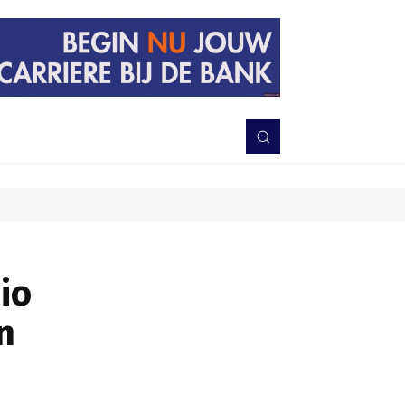
PERISTIWA
BERITA
DAERAH
TNI-POLRI
MORE
io
n