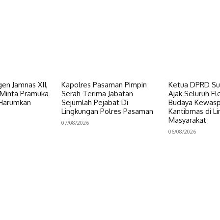
en Jamnas XII,
Kapolres Pasaman Pimpin
Ketua DPRD Su
Minta Pramuka
Serah Terima Jabatan
Ajak Seluruh E
 Harumkan
Sejumlah Pejabat Di
Budaya Kewas
Lingkungan Polres Pasaman
Kantibmas di L
Masyarakat
07/08/2026
06/08/2026