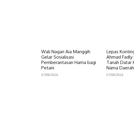
Wali Nagari Aia Manggih
Lepas Konting
Gelar Sosialisasi
Ahmad Fadly 
Pemberantasan Hama bagi
Tanah Datar
Petani
Nama Daerah
07/08/2026
07/08/2026