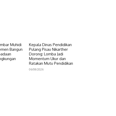
mbar Muhidi
Kepala Dinas Pendidikan
lemen Bangun
Pulang Pisau Nikarther
padaan
Dorong: Lomba Jadi
ingkungan
Momentum Ukur dan
Ratakan Mutu Pendidikan
06/08/2026