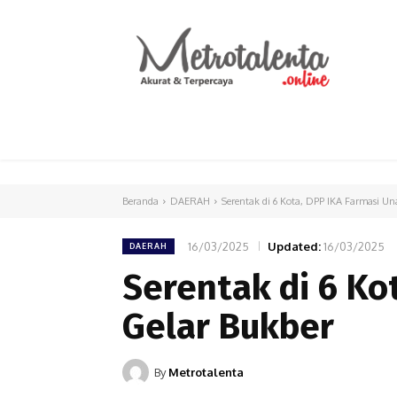
HOME
PARLEMEN
INTERNASIONAL
Beranda
DAERAH
Serentak di 6 Kota, DPP IKA Farmasi U
16/03/2025
Updated:
16/03/2025
DAERAH
Serentak di 6 Ko
Gelar Bukber
By
Metrotalenta