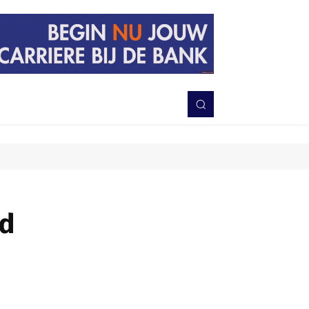
PERISTIWA
BERITA
DAERAH
TNI-POLRI
MORE
nd
Bagikan