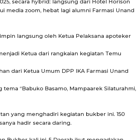
25, secara hybrid: langsung dari Hotel Horison
lui media zoom, hebat lagi alumni Farmasi Unand
impin langsung oleh Ketua Pelaksana apoteker
enjadi Ketua dari rangkaian kegiatan Temu
ahan dari Ketua Umum DPP IKA Farmasi Unand
g tema “Babuko Basamo, Mampaarek Silaturahmi,
atan yang menghadiri kegiatan bukber ini. 150
isanya hadir secara daring.
n Bukber kali ini, 5 Daerah ikut mengadakan