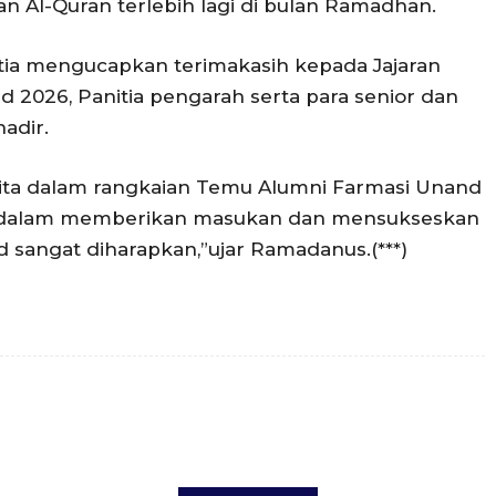
 Al-Quran terlebih lagi di bulan Ramadhan.
ia mengucapkan terimakasih kepada Jajaran
 2026, Panitia pengarah serta para senior dan
adir.
 kita dalam rangkaian Temu Alumni Farmasi Unand
mni dalam memberikan masukan dan mensukseskan
 sangat diharapkan,”ujar Ramadanus.(***)
Twitter
Pinterest
WhatsApp