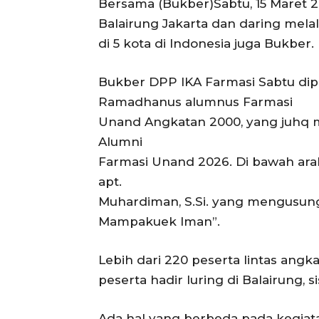
Bersama (Bukber)Sabtu, 15 Maret 20
Balairung Jakarta dan daring mela
di 5 kota di Indonesia juga Bukber.
Bukber DPP IKA Farmasi Sabtu dip
Ramadhanus alumnus Farmasi
Unand Angkatan 2000, yang juhq m
Alumni
Farmasi Unand 2026. Di bawah ar
apt.
Muhardiman, S.Si. yang mengusun
Mampakuek Iman”.
Lebih dari 220 peserta lintas angk
peserta hadir luring di Balairung, s
Ada hal yang berbeda pada kegiata