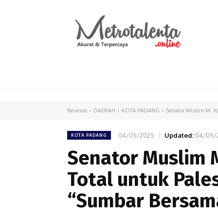
HOME
PARLEMEN
INTERNASIONAL
Beranda
DAERAH
KOTA PADANG
Senator Muslim M. Ya
04/05/2025
Updated:
04/05/
KOTA PADANG
Senator Muslim 
Total untuk Pale
“Sumbar Bersama