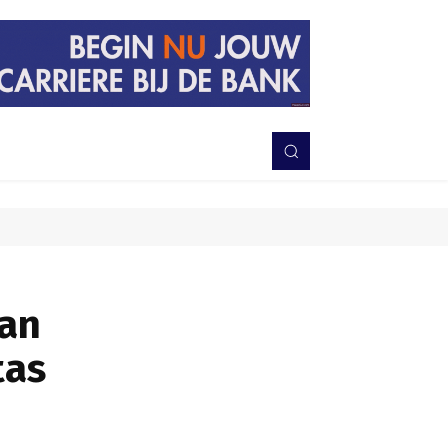
PERISTIWA
BERITA
DAERAH
TNI-POLRI
MORE
gan
tas