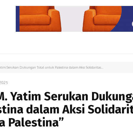
PARIWISATA
LIPUTAN KHUSUS
PARIWARA
OPINI
tim Serukan Dukungan Total untuk Palestina dalam Aksi Solidaritas...
2025
M. Yatim Serukan Dukun
stina dalam Aksi Solidari
 Palestina”