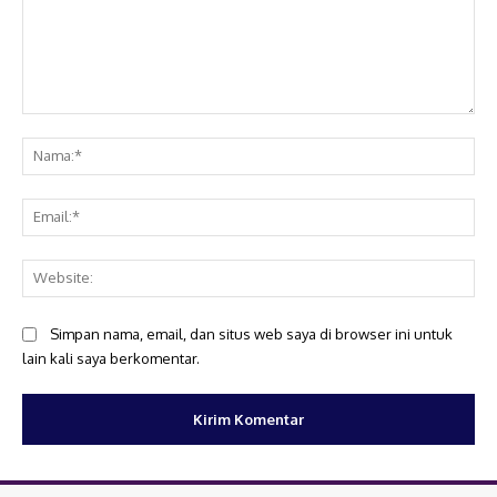
Komentar:
Na
Ema
Web
Simpan nama, email, dan situs web saya di browser ini untuk
lain kali saya berkomentar.