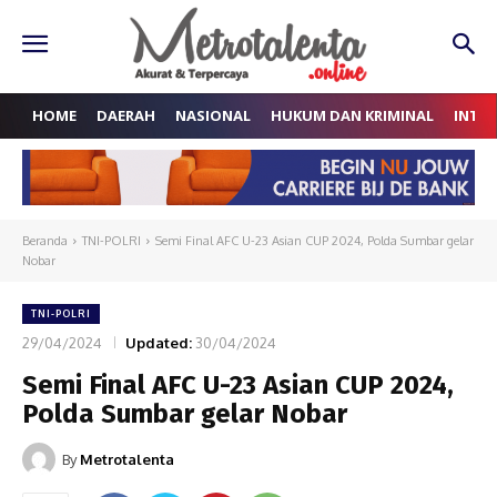
HOME
DAERAH
NASIONAL
HUKUM DAN KRIMINAL
INTE
Beranda
TNI-POLRI
Semi Final AFC U-23 Asian CUP 2024, Polda Sumbar gelar
Nobar
TNI-POLRI
29/04/2024
Updated:
30/04/2024
Semi Final AFC U-23 Asian CUP 2024,
Polda Sumbar gelar Nobar
By
Metrotalenta