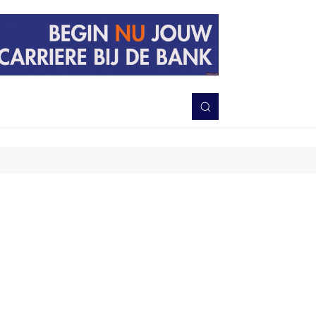
PERISTIWA
BERITA
DAERAH
TNI-POLRI
MORE
i