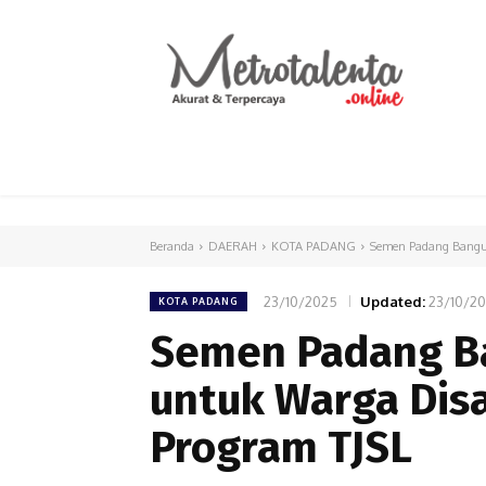
HOME
PARLEMEN
INTERNASIONAL
Beranda
DAERAH
KOTA PADANG
Semen Padang Bangun
23/10/2025
Updated:
23/10/2
KOTA PADANG
Semen Padang B
untuk Warga Disa
Program TJSL