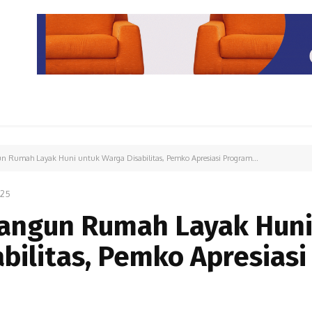
PARIWISATA
LIPUTAN KHUSUS
PARIWARA
OPINI
 Rumah Layak Huni untuk Warga Disabilitas, Pemko Apresiasi Program...
025
angun Rumah Layak Hun
bilitas, Pemko Apresiasi