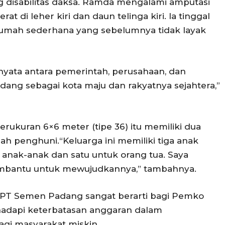
g disabilitas daksa. Ramda mengalami amputasi
at di leher kiri dan daun telinga kiri. Ia tinggal
 rumah sederhana yang sebelumnya tidak layak
nyata antara pemerintah, perusahaan, dan
ng sebagai kota maju dan rakyatnya sejahtera,”
rukuran 6×6 meter (tipe 36) itu memiliki dua
h penghuni.“Keluarga ini memiliki tiga anak
anak-anak dan satu untuk orang tua. Saya
embantu untuk mewujudkannya,” tambahnya.
 PT Semen Padang sangat berarti bagi Pemko
hadapi keterbatasan anggaran dalam
gi masyarakat miskin.