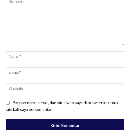
Komentar:
Na
Ema
Web
Simpan nama, email, dan situs web saya di browser ini untuk
lain kali saya berkomentar.