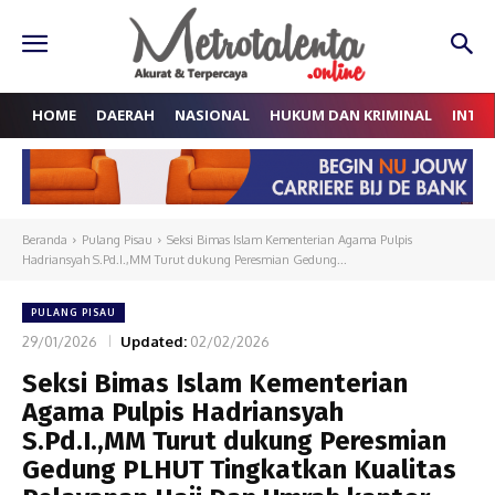
HOME
DAERAH
NASIONAL
HUKUM DAN KRIMINAL
INTE
Beranda
Pulang Pisau
Seksi Bimas Islam Kementerian Agama Pulpis
Hadriansyah S.Pd.I.,MM Turut dukung Peresmian Gedung...
PULANG PISAU
29/01/2026
Updated:
02/02/2026
Seksi Bimas Islam Kementerian
Agama Pulpis Hadriansyah
S.Pd.I.,MM Turut dukung Peresmian
Gedung PLHUT Tingkatkan Kualitas