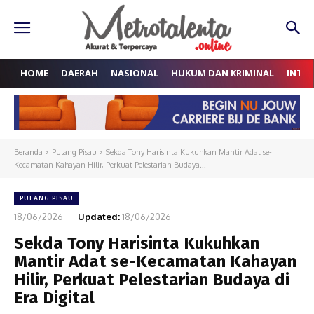
HOME
DAERAH
NASIONAL
HUKUM DAN KRIMINAL
INTE
Beranda
Pulang Pisau
Sekda Tony Harisinta Kukuhkan Mantir Adat se-
Kecamatan Kahayan Hilir, Perkuat Pelestarian Budaya...
PULANG PISAU
18/06/2026
Updated:
18/06/2026
Sekda Tony Harisinta Kukuhkan
Mantir Adat se-Kecamatan Kahayan
Hilir, Perkuat Pelestarian Budaya di
Era Digital