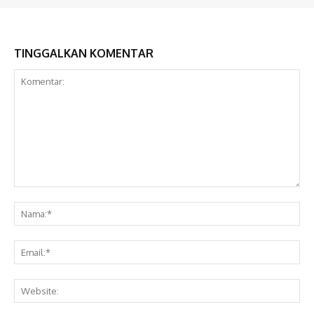
TINGGALKAN KOMENTAR
Komentar:
Na
Ema
Web