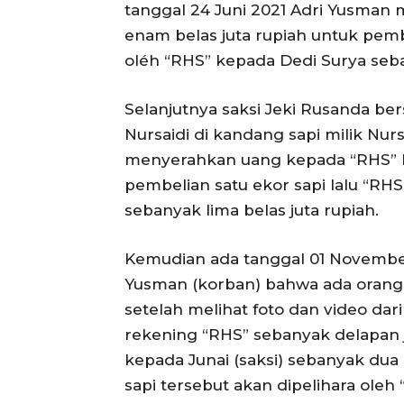
tanggal 24 Juni 2021 Adri Yusman
enam belas juta rupiah untuk pemb
oléh “RHS” kepada Dedi Surya seban
Selanjutnya saksi Jeki Rusanda be
Nursaidi di kandang sapi milik Nurs
menyerahkan uang kepada “RHS” lim
pembelian satu ekor sapi lalu “RH
sebanyak lima belas juta rupiah.
Kemudian ada tanggal 01 Novembe
Yusman (korban) bahwa ada orang y
setelah melihat foto dan video da
rekening “RHS” sebanyak delapan
kepada Junai (saksi) sebanyak dua
sapi tersebut akan dipelihara oleh 