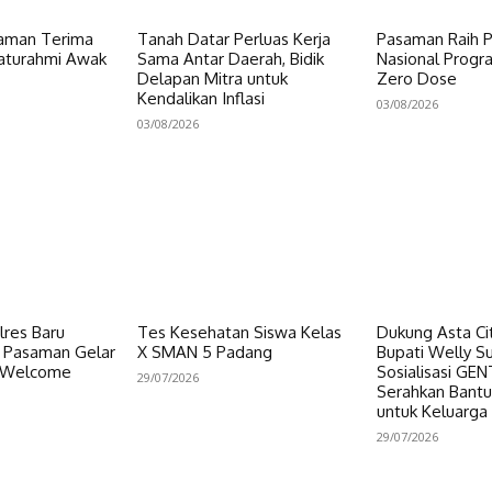
aman Terima
Tanah Datar Perluas Kerja
Pasaman Raih 
laturahmi Awak
Sama Antar Daerah, Bidik
Nasional Progr
Delapan Mitra untuk
Zero Dose
Kendalikan Inflasi
03/08/2026
03/08/2026
res Baru
Tes Kesehatan Siswa Kelas
Dukung Asta Cit
s Pasaman Gelar
X SMAN 5 Padang
Bupati Welly S
d Welcome
Sosialisasi GE
29/07/2026
Serahkan Bant
untuk Keluarga
29/07/2026