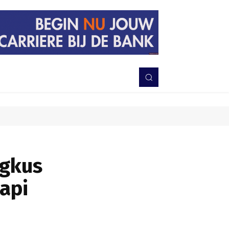
PERISTIWA
BERITA
DAERAH
TNI-POLRI
MORE
ngkus
api
Bagikan