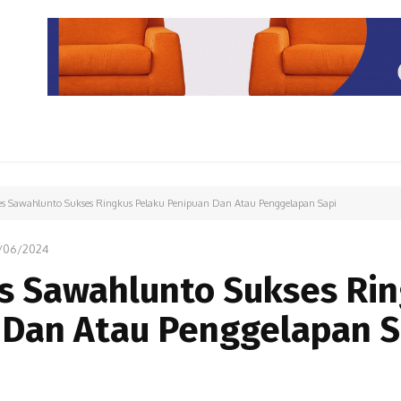
PARIWISATA
LIPUTAN KHUSUS
PARIWARA
OPINI
res Sawahlunto Sukses Ringkus Pelaku Penipuan Dan Atau Penggelapan Sapi
/06/2024
es Sawahlunto Sukses Ri
 Dan Atau Penggelapan S