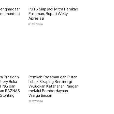
Penghargaan
PBTS Siap jadi Mitra Pemkab
am Imunisasi
Pasaman, Bupati Welly
Apresiasi
03/08/2026
a Presiden,
Pemkab Pasaman dan Rutan
uhery Buka
Lubuk Sikaping Bersinergi
NTING dan
Wujudkan Ketahanan Pangan
uan BAZNAS
melalui Pemberdayaan
 Stunting
Warga Binaan
28/07/2026