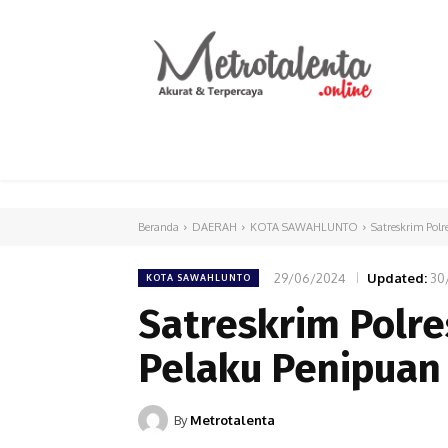
HOME
PARLEMEN
INTERNASIONAL
Beranda
DAERAH
KOTA SAWAHLUNTO
Satreskrim Pol
29/06/2024
Updated:
30
KOTA SAWAHLUNTO
Satreskrim Polr
Pelaku Penipuan
By
Metrotalenta