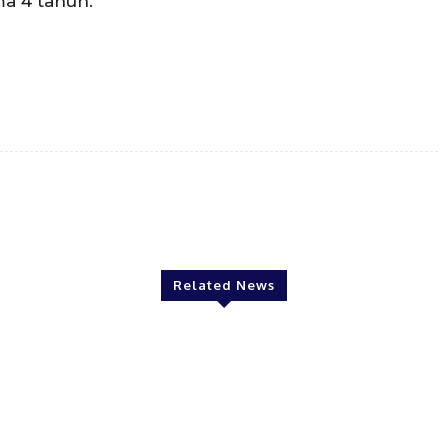
a 4 tahun.
Twitter
Pinterest
WhatsApp
Related News