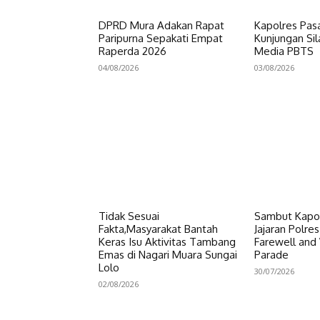
DPRD Mura Adakan Rapat
Kapolres Pas
Paripurna Sepakati Empat
Kunjungan Si
Raperda 2026
Media PBTS
04/08/2026
03/08/2026
Tidak Sesuai
Sambut Kapol
Fakta,Masyarakat Bantah
Jajaran Polre
Keras Isu Aktivitas Tambang
Farewell an
Emas di Nagari Muara Sungai
Parade
Lolo
30/07/2026
02/08/2026