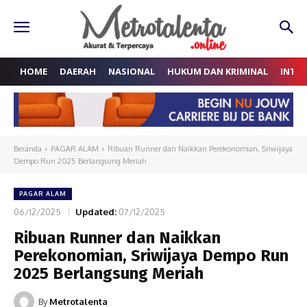
HOME
DAERAH
NASIONAL
HUKUM DAN KRIMINAL
INTE
Beranda
PAGAR ALAM
Ribuan Runner dan Naikkan Perekonomian, Sriwijaya
Dempo Run 2025 Berlangsung Meriah
PAGAR ALAM
06/12/2025
Updated:
07/12/2025
Ribuan Runner dan Naikkan
Perekonomian, Sriwijaya Dempo Run
2025 Berlangsung Meriah
By
Metrotalenta