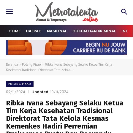
HOME
DAERAH
NASIONAL
HUKUM DAN KRIMINAL
INTE
Beranda
Pulang Pisau
Ribka Ivana Sebayang Selaku Ketua Tim Kerja
Kesehatan Tradisional Direktorat Tata Kelola...
PULANG PISAU
09/11/2024
Updated:
10/11/2024
Ribka Ivana Sebayang Selaku Ketua
Tim Kerja Kesehatan Tradisional
Direktorat Tata Kelola Kesmas
Kemenkes Hadiri Perremian