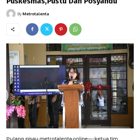
Puskesmas,Pustu Dan Posyandu
By
Metrotalenta
Pulang pisau,metrotalenta.online—-ketua tim