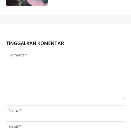
TINGGALKAN KOMENTAR
Komentar:
Na
Ema