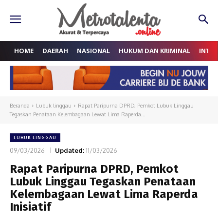
HOME
DAERAH
NASIONAL
HUKUM DAN KRIMINAL
INTE
Beranda
Lubuk linggau
Rapat Paripurna DPRD, Pemkot Lubuk Linggau
Tegaskan Penataan Kelembagaan Lewat Lima Raperda...
LUBUK LINGGAU
09/03/2026
Updated:
11/03/2026
Rapat Paripurna DPRD, Pemkot
Lubuk Linggau Tegaskan Penataan
Kelembagaan Lewat Lima Raperda
Inisiatif