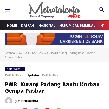
HOME
DAERAH
NASIONAL
HUKUM DAN KRIMINAL
INTE
Beranda
DAERAH
KAB.PASBAR
PWRI Kuranji Padang Bantu Korban
Gempa Pasbar
KAB.PASBAR
15/03/2022
Updated:
15/03/2022
PWRI Kuranji Padang Bantu Korban
Gempa Pasbar
By
Metrotalenta