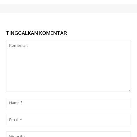
TINGGALKAN KOMENTAR
Komentar:
Na
Ema
Web