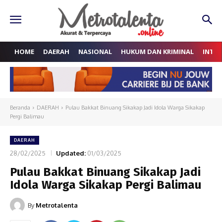
HOME
DAERAH
NASIONAL
HUKUM DAN KRIMINAL
INTE
Beranda
DAERAH
Pulau Bakkat Binuang Sikakap Jadi Idola Warga Sikakap
Pergi Balimau
DAERAH
28/02/2025
Updated:
01/03/2025
Pulau Bakkat Binuang Sikakap Jadi
Idola Warga Sikakap Pergi Balimau
By
Metrotalenta