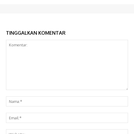
TINGGALKAN KOMENTAR
Komentar:
Na
Ema
Web