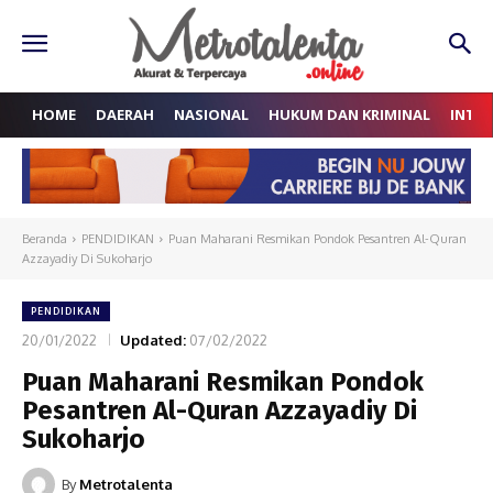
HOME
DAERAH
NASIONAL
HUKUM DAN KRIMINAL
INTE
Beranda
PENDIDIKAN
Puan Maharani Resmikan Pondok Pesantren Al-Quran
Azzayadiy Di Sukoharjo
PENDIDIKAN
20/01/2022
Updated:
07/02/2022
Puan Maharani Resmikan Pondok
Pesantren Al-Quran Azzayadiy Di
Sukoharjo
By
Metrotalenta