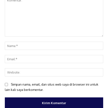
Komentar:
Na
Ema
Web
Simpan nama, email, dan situs web saya di browser ini untuk
lain kali saya berkomentar.