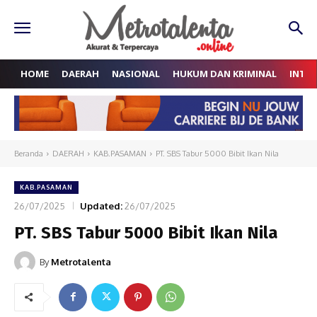
HOME
DAERAH
NASIONAL
HUKUM DAN KRIMINAL
INTE
Beranda
DAERAH
KAB.PASAMAN
PT. SBS Tabur 5000 Bibit Ikan Nila
KAB.PASAMAN
26/07/2025
Updated:
26/07/2025
PT. SBS Tabur 5000 Bibit Ikan Nila
By
Metrotalenta