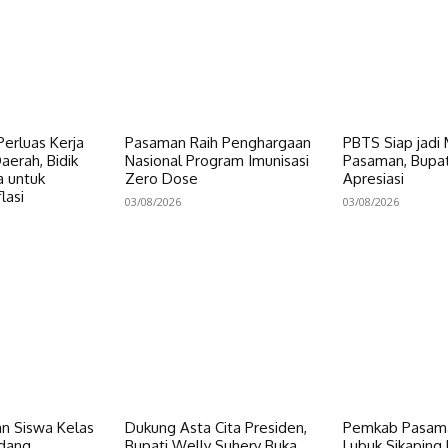
erluas Kerja
Pasaman Raih Penghargaan
PBTS Siap jadi
erah, Bidik
Nasional Program Imunisasi
Pasaman, Bupat
a untuk
Zero Dose
Apresiasi
lasi
03/08/2026
03/08/2026
n Siswa Kelas
Dukung Asta Cita Presiden,
Pemkab Pasama
dang
Bupati Welly Suhery Buka
Lubuk Sikaping 