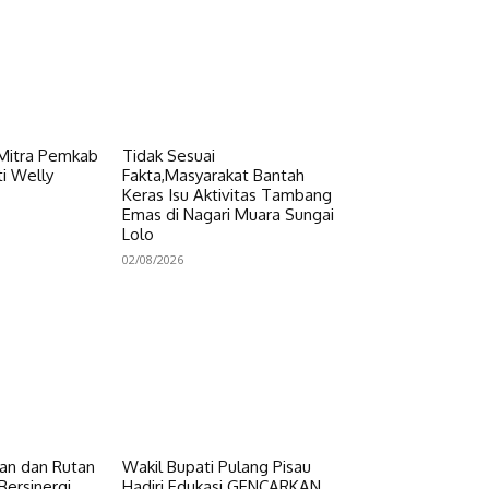
 Mitra Pemkab
Tidak Sesuai
i Welly
Fakta,Masyarakat Bantah
Keras Isu Aktivitas Tambang
Emas di Nagari Muara Sungai
Lolo
02/08/2026
n dan Rutan
Wakil Bupati Pulang Pisau
Bersinergi
Hadiri Edukasi GENCARKAN,