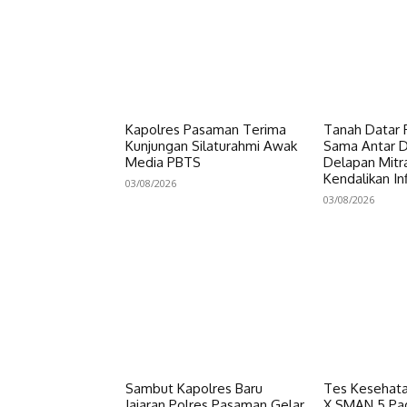
Kapolres Pasaman Terima
Tanah Datar P
Kunjungan Silaturahmi Awak
Sama Antar Da
Media PBTS
Delapan Mitr
Kendalikan Inf
03/08/2026
03/08/2026
Sambut Kapolres Baru
Tes Kesehata
Jajaran Polres Pasaman Gelar
X SMAN 5 Pa