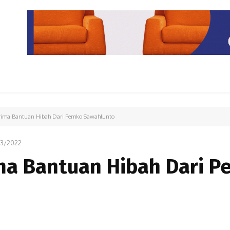
PARIWISATA
LIPUTAN KHUSUS
PARIWARA
OPINI
ima Bantuan Hibah Dari Pemko Sawahlunto
03/2022
a Bantuan Hibah Dari 