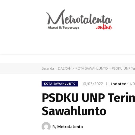
HOME
PARLEMEN
INTERNASIONAL
Beranda
DAERAH
KOTA SAWAHLUNTO
PSDKU UNP Ter
10/03/2022
Updated:
11/
KOTA SAWAHLUNTO
PSDKU UNP Terim
Sawahlunto
By
Metrotalenta