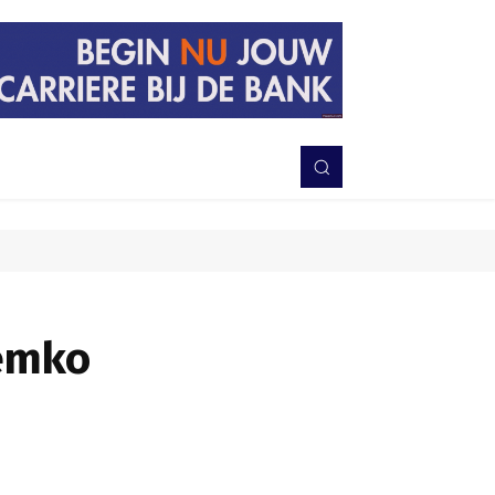
PERISTIWA
BERITA
DAERAH
TNI-POLRI
MORE
Pemko
Bagikan