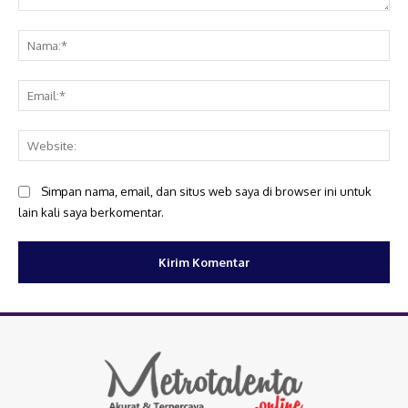
Komentar:
Na
Ema
Web
Simpan nama, email, dan situs web saya di browser ini untuk
lain kali saya berkomentar.