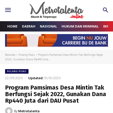
HOME
DAERAH
NASIONAL
HUKUM DAN KRIMINAL
INTE
Beranda
Pulang Pisau
Program Pamsimas Desa Mintin Tak Berfungsi Sejak
2022, Gunakan Dana Rp440 Juta...
PULANG PISAU
22/09/2025
Updated:
01/10/2025
Program Pamsimas Desa Mintin Tak
Berfungsi Sejak 2022, Gunakan Dana
Rp440 Juta dari DAU Pusat
By
Metrotalenta