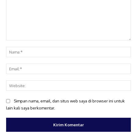
Komentar:
Na
Ema
Web
Simpan nama, email, dan situs web saya di browser ini untuk
lain kali saya berkomentar.