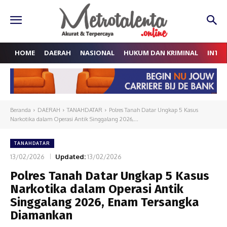
HOME
DAERAH
NASIONAL
HUKUM DAN KRIMINAL
INTE
Beranda
DAERAH
TANAHDATAR
Polres Tanah Datar Ungkap 5 Kasus
Narkotika dalam Operasi Antik Singgalang 2026,...
TANAHDATAR
13/02/2026
Updated:
13/02/2026
Polres Tanah Datar Ungkap 5 Kasus
Narkotika dalam Operasi Antik
Singgalang 2026, Enam Tersangka
Diamankan