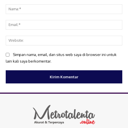
Komentar:
Na
Ema
Web
Simpan nama, email, dan situs web saya di browser ini untuk
lain kali saya berkomentar.