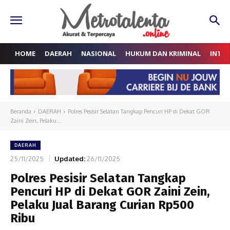
HOME
DAERAH
NASIONAL
HUKUM DAN KRIMINAL
INTE
Beranda
DAERAH
Polres Pesisir Selatan Tangkap Pencuri HP di Dekat GOR
Zaini Zein, Pelaku...
DAERAH
25/11/2025
Updated:
26/11/2025
Polres Pesisir Selatan Tangkap
Pencuri HP di Dekat GOR Zaini Zein,
Pelaku Jual Barang Curian Rp500
Ribu