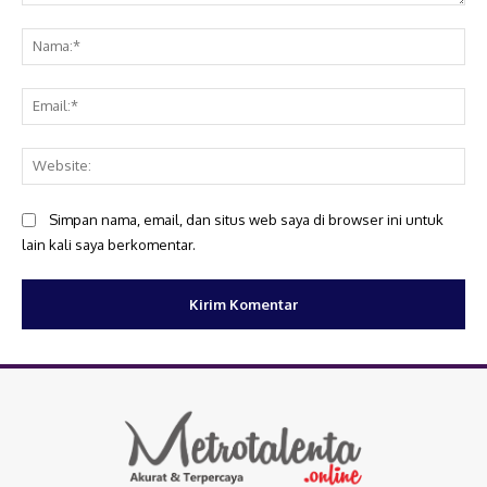
Komentar:
Na
Ema
Web
Simpan nama, email, dan situs web saya di browser ini untuk
lain kali saya berkomentar.