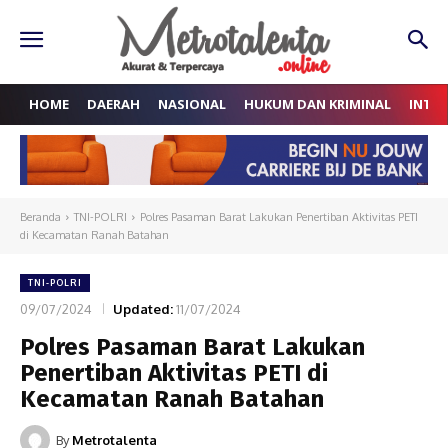
HOME
DAERAH
NASIONAL
HUKUM DAN KRIMINAL
INTE
Beranda
TNI-POLRI
Polres Pasaman Barat Lakukan Penertiban Aktivitas PETI
di Kecamatan Ranah Batahan
TNI-POLRI
09/07/2024
Updated:
11/07/2024
Polres Pasaman Barat Lakukan
Penertiban Aktivitas PETI di
Kecamatan Ranah Batahan
By
Metrotalenta