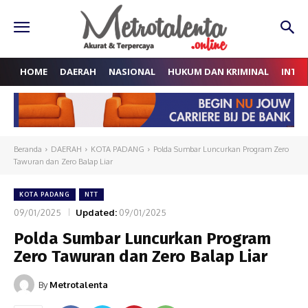
HOME
DAERAH
NASIONAL
HUKUM DAN KRIMINAL
INTE
Beranda
DAERAH
KOTA PADANG
Polda Sumbar Luncurkan Program Zero
Tawuran dan Zero Balap Liar
KOTA PADANG
NTT
09/01/2025
Updated:
09/01/2025
Polda Sumbar Luncurkan Program
Zero Tawuran dan Zero Balap Liar
By
Metrotalenta