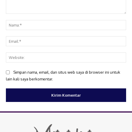
Komentar:
Na
Ema
Web
Simpan nama, email, dan situs web saya di browser ini untuk
lain kali saya berkomentar.