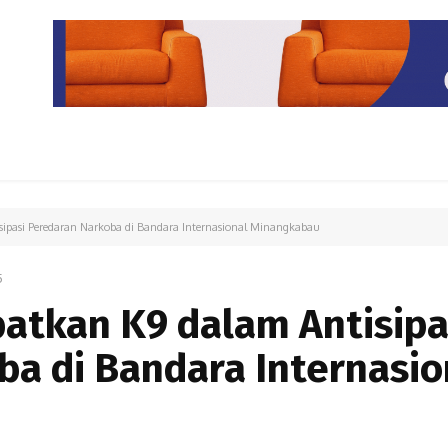
PARIWISATA
LIPUTAN KHUSUS
PARIWARA
OPINI
sipasi Peredaran Narkoba di Bandara Internasional Minangkabau
5
atkan K9 dalam Antisipa
a di Bandara Internasio