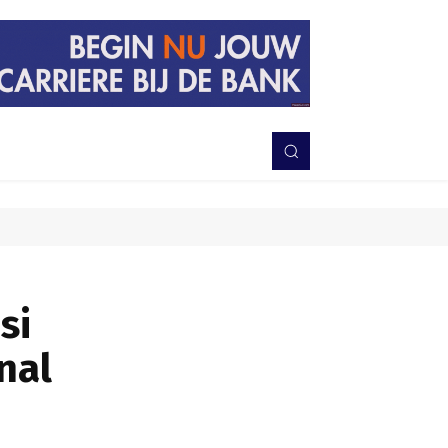
PERISTIWA
BERITA
DAERAH
TNI-POLRI
MORE
si
nal