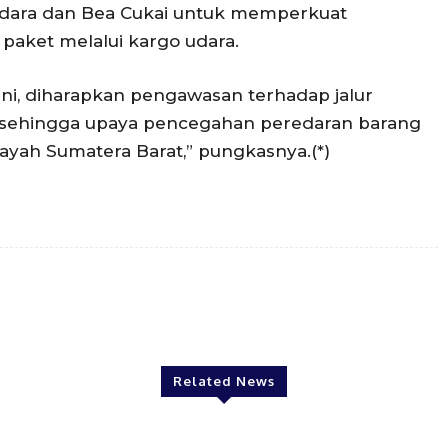
ndara dan Bea Cukai untuk memperkuat
aket melalui kargo udara.
ini, diharapkan pengawasan terhadap jalur
t, sehingga upaya pencegahan peredaran barang
ilayah Sumatera Barat,” pungkasnya.(*)
Twitter
Pinterest
WhatsApp
Related News