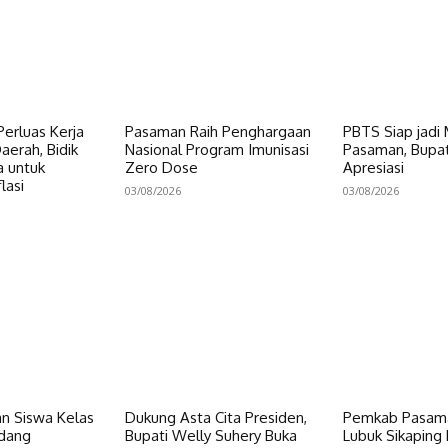
erluas Kerja
Pasaman Raih Penghargaan
PBTS Siap jadi
erah, Bidik
Nasional Program Imunisasi
Pasaman, Bupat
a untuk
Zero Dose
Apresiasi
lasi
03/08/2026
03/08/2026
n Siswa Kelas
Dukung Asta Cita Presiden,
Pemkab Pasama
dang
Bupati Welly Suhery Buka
Lubuk Sikaping 