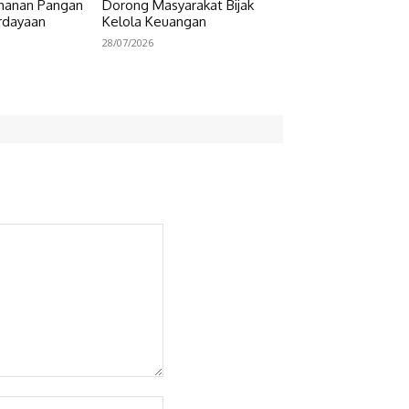
hanan Pangan
Dorong Masyarakat Bijak
rdayaan
Kelola Keuangan
28/07/2026
Website: