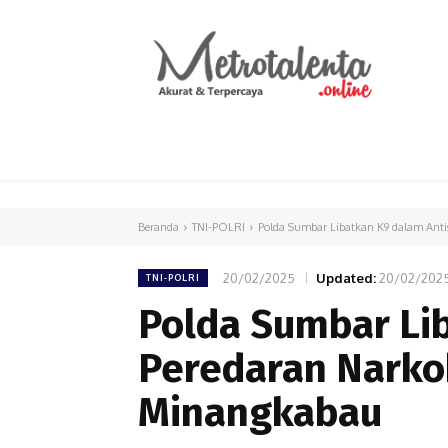
HOME
PARLEMEN
INTERNASIONAL
Beranda
TNI-POLRI
Polda Sumbar Libatkan K9 dalam Anti
20/02/2025
Updated:
20/02/202
TNI-POLRI
Polda Sumbar Lib
Peredaran Narkob
Minangkabau