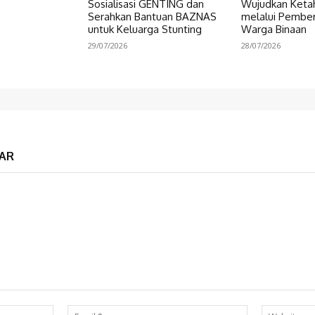
Sosialisasi GENTING dan
Wujudkan Keta
Serahkan Bantuan BAZNAS
melalui Pembe
untuk Keluarga Stunting
Warga Binaan
29/07/2026
28/07/2026
AR
Nama:*
Email:*