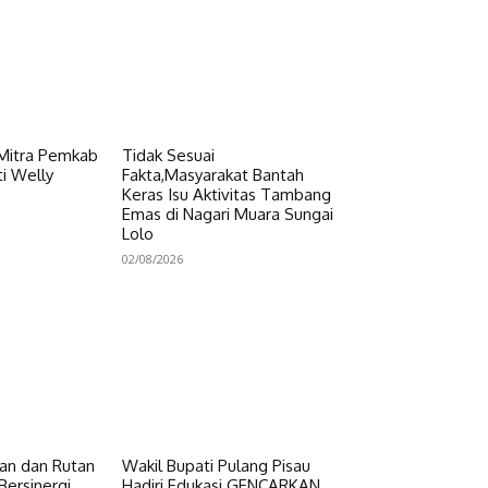
 Mitra Pemkab
Tidak Sesuai
i Welly
Fakta,Masyarakat Bantah
Keras Isu Aktivitas Tambang
Emas di Nagari Muara Sungai
Lolo
02/08/2026
n dan Rutan
Wakil Bupati Pulang Pisau
Bersinergi
Hadiri Edukasi GENCARKAN,