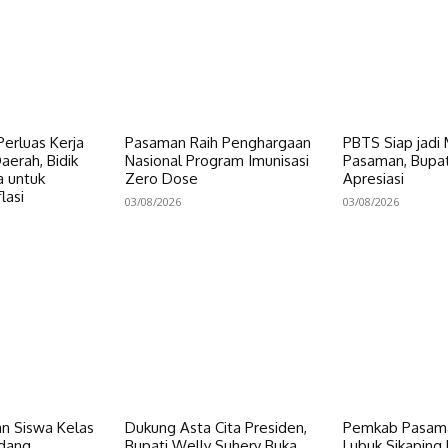
erluas Kerja
Pasaman Raih Penghargaan
PBTS Siap jadi
erah, Bidik
Nasional Program Imunisasi
Pasaman, Bupat
a untuk
Zero Dose
Apresiasi
lasi
03/08/2026
03/08/2026
n Siswa Kelas
Dukung Asta Cita Presiden,
Pemkab Pasama
dang
Bupati Welly Suhery Buka
Lubuk Sikaping 