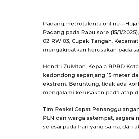
Padang,metrotalenta.online—Hujan
Padang pada Rabu sore (15/1/202
02 RW 03, Cupak Tangah, Kecamatan
mengakibatkan kerusakan pada sat
Hendri Zulviton, Kepala BPBD K
kedondong sepanjang 15 meter da
ekstrem. Beruntung, tidak ada kor
mengalami kerusakan pada atap den
Tim Reaksi Cepat Penanggulanga
PLN dan warga setempat, segera m
selesai pada hari yang sama, dan ak