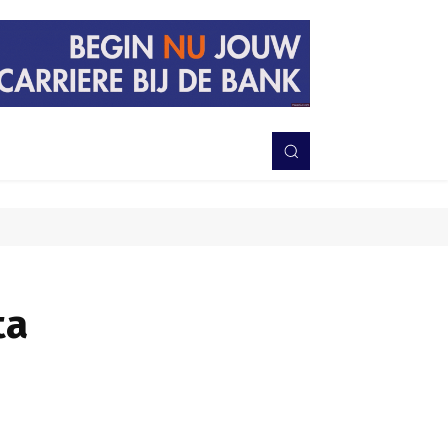
PERISTIWA
BERITA
DAERAH
TNI-POLRI
MORE
ta
Bagikan