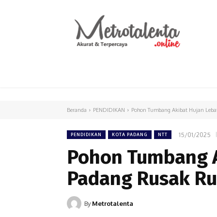
HOME
PARLEMEN
INTERNASIONAL
Beranda
PENDIDIKAN
Pohon Tumbang Akibat Hujan Leba
15/01/2025
PENDIDIKAN
KOTA PADANG
NTT
Pohon Tumbang A
Padang Rusak R
By
Metrotalenta