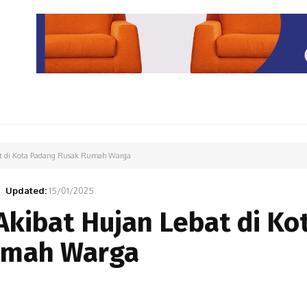
PARIWISATA
LIPUTAN KHUSUS
PARIWARA
OPINI
t di Kota Padang Rusak Rumah Warga
Updated:
15/01/2025
kibat Hujan Lebat di Ko
umah Warga