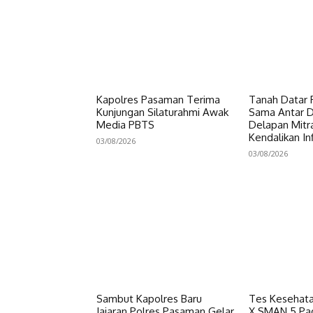
Kapolres Pasaman Terima
Tanah Datar P
Kunjungan Silaturahmi Awak
Sama Antar Da
Media PBTS
Delapan Mitr
Kendalikan Inf
03/08/2026
03/08/2026
Sambut Kapolres Baru
Tes Kesehata
Jajaran Polres Pasaman Gelar
X SMAN 5 Pa