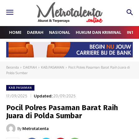
HOME
DAERAH
NASIONAL
HUKUM DAN KRIMINAL
INTE
Beranda
DAERAH
KAB.PASAMAN
Pocil Polres Pasaman Barat Raih Juara di
Polda Sumbar
KAB.PASAMAN
17/09/2025
Updated:
20/09/2025
Pocil Polres Pasaman Barat Raih
Juara di Polda Sumbar
By
Metrotalenta