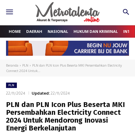
HOME
DAERAH
NASIONAL
HUKUM DAN KRIMINAL
INTE
Beranda
PLN
PLN dan PLN Icon Plus Beserta MKI Persembahkan Electricity
Connect 2024 Untuk...
PLN
22/11/2024
Updated:
22/11/2024
PLN dan PLN Icon Plus Beserta MKI
Persembahkan Electricity Connect
2024 Untuk Mendorong Inovasi
Energi Berkelanjutan