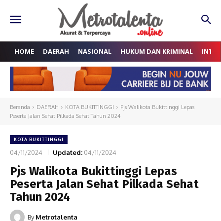
HOME
DAERAH
NASIONAL
HUKUM DAN KRIMINAL
INTE
Beranda
DAERAH
KOTA BUKITTINGGI
Pjs Walikota Bukittinggi Lepas
Peserta Jalan Sehat Pilkada Sehat Tahun 2024
KOTA BUKITTINGGI
04/11/2024
Updated:
04/11/2024
Pjs Walikota Bukittinggi Lepas
Peserta Jalan Sehat Pilkada Sehat
Tahun 2024
By
Metrotalenta