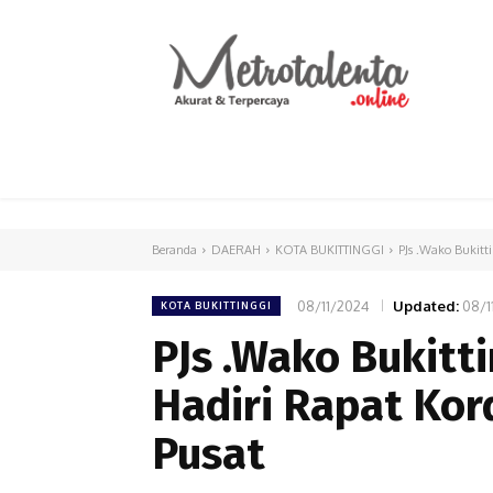
HOME
PARLEMEN
INTERNASIONAL
Beranda
DAERAH
KOTA BUKITTINGGI
PJs .Wako Bukitt
08/11/2024
Updated:
08/1
KOTA BUKITTINGGI
PJs .Wako Bukitt
Hadiri Rapat Kor
Pusat