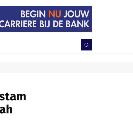
PERISTIWA
BERITA
DAERAH
TNI-POLRI
MORE
ustam
tah