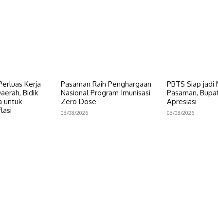
erluas Kerja
Pasaman Raih Penghargaan
PBTS Siap jadi
erah, Bidik
Nasional Program Imunisasi
Pasaman, Bupat
a untuk
Zero Dose
Apresiasi
lasi
03/08/2026
03/08/2026