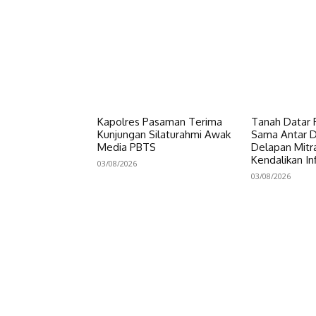
Kapolres Pasaman Terima
Tanah Datar P
Kunjungan Silaturahmi Awak
Sama Antar Da
Media PBTS
Delapan Mitr
Kendalikan Inf
03/08/2026
03/08/2026