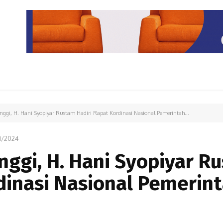
PARIWISATA
LIPUTAN KHUSUS
PARIWARA
OPINI
inggi, H. Hani Syopiyar Rustam Hadiri Rapat Kordinasi Nasional Pemerintah...
1/2024
inggi, H. Hani Syopiyar R
dinasi Nasional Pemerin