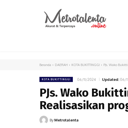
HOME
PARLEMEN
INTERNASIONAL
Beranda
DAERAH
KOTA BUKITTINGGI
PJs. Wako Bukitt
06/11/2024
Updated:
06/1
KOTA BUKITTINGGI
PJs. Wako Bukitt
Realisasikan pro
By
Metrotalenta