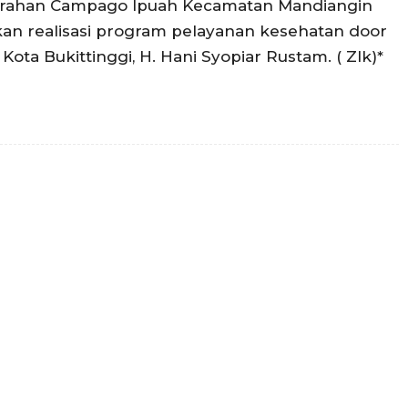
urahan Campago Ipuah Kecamatan Mandiangin
kan realisasi program pelayanan kesehatan door
i Kota Bukittinggi, H. Hani Syopiar Rustam. ( Zlk)*
Twitter
Pinterest
WhatsApp