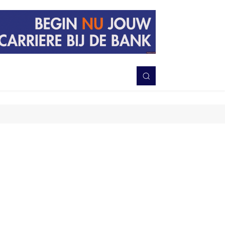
PERISTIWA
BERITA
DAERAH
TNI-POLRI
MORE
Bagikan