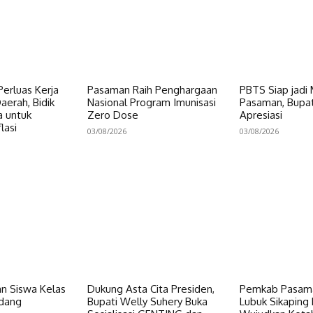
erluas Kerja
Pasaman Raih Penghargaan
PBTS Siap jadi
erah, Bidik
Nasional Program Imunisasi
Pasaman, Bupat
a untuk
Zero Dose
Apresiasi
lasi
03/08/2026
03/08/2026
n Siswa Kelas
Dukung Asta Cita Presiden,
Pemkab Pasama
dang
Bupati Welly Suhery Buka
Lubuk Sikaping 