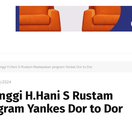
PARIWISATA
LIPUTAN KHUSUS
PARIWARA
OPINI
inggi H.Hani S Rustam Realisasikan program Yankes Dor to Dor
1/2024
inggi H.Hani S Rustam
gram Yankes Dor to Dor