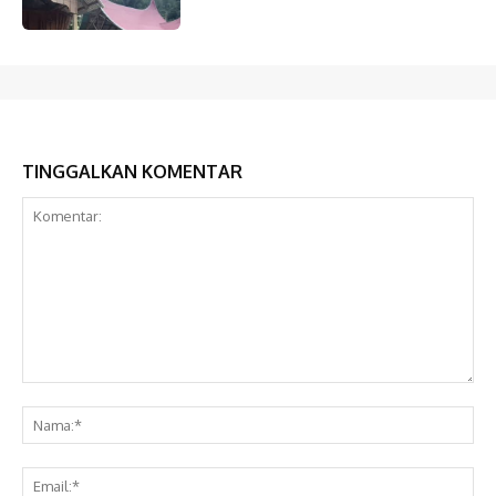
TINGGALKAN KOMENTAR
Komentar:
Na
Ema