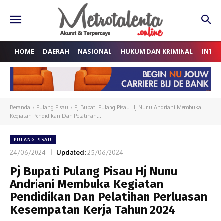
HOME
DAERAH
NASIONAL
HUKUM DAN KRIMINAL
INTE
Beranda
Pulang Pisau
Pj Bupati Pulang Pisau Hj Nunu Andriani Membuka
Kegiatan Pendidikan Dan Pelatihan...
PULANG PISAU
24/06/2024
Updated:
25/06/2024
Pj Bupati Pulang Pisau Hj Nunu
Andriani Membuka Kegiatan
Pendidikan Dan Pelatihan Perluasan
Kesempatan Kerja Tahun 2024