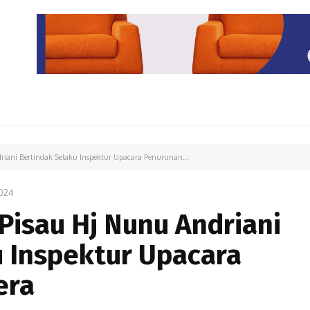
PARIWISATA
LIPUTAN KHUSUS
PARIWARA
OPINI
riani Bertindak Selaku Inspektur Upacara Penurunan...
024
 Pisau Hj Nunu Andriani
u Inspektur Upacara
era