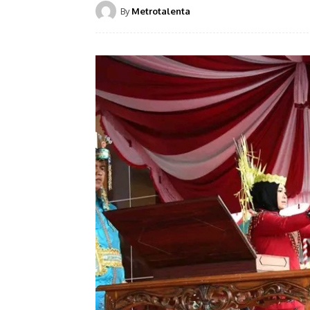
By
Metrotalenta