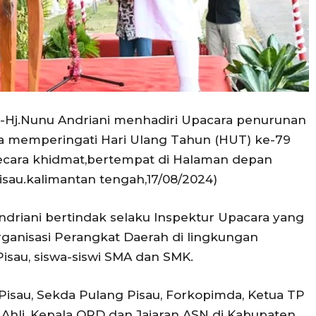
—-Hj.Nunu Andriani menhadiri Upacara penurunan
a memperingati Hari Ulang Tahun (HUT) ke-79
ecara khidmat,bertempat di Halaman depan
sau.kalimantan tengah,17/08/2024)
Andriani bertindak selaku Inspektur Upacara yang
 Organisasi Perangkat Daerah di lingkungan
sau, siswa-siswi SMA dan SMK.
isau, Sekda Pulang Pisau, Forkopimda, Ketua TP
 Ahli, Kepala OPD dan Jajaran ASN di Kabupaten