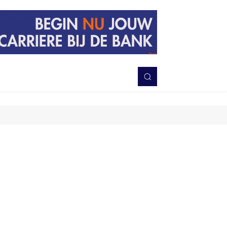
PERISTIWA
BERITA
DAERAH
TNI-POLRI
MORE