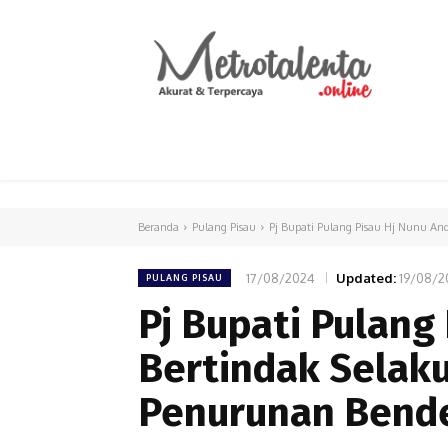
HOME
PARLEMEN
INTERNASIONAL
Beranda
Pulang Pisau
Pj Bupati Pulang Pisau Hj Nunu And
17/08/2024
Updated:
19/08/2
PULANG PISAU
Pj Bupati Pulang
Bertindak Selak
Penurunan Bend