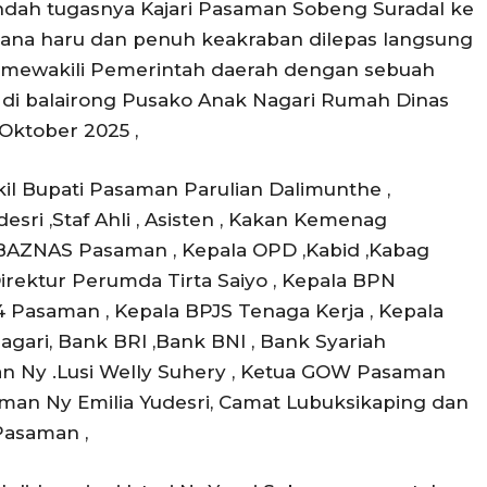
ndah tugasnya Kajari Pasaman Sobeng Suradal ke
ana haru dan penuh keakraban dilepas langsung
n mewakili Pemerintah daerah dengan sebuah
di balairong Pusako Anak Nagari Rumah Dinas
Oktober 2025 ,
kil Bupati Pasaman Parulian Dalimunthe ,
esri ,Staf Ahli , Asisten , Kakan Kemenag
AZNAS Pasaman , Kepala OPD ,Kabid ,Kabag
rektur Perumda Tirta Saiyo , Kepala BPN
 Pasaman , Kepala BPJS Tenaga Kerja , Kepala
gari, Bank BRI ,Bank BNI , Bank Syariah
an Ny .Lusi Welly Suhery , Ketua GOW Pasaman
man Ny Emilia Yudesri, Camat Lubuksikaping dan
Pasaman ,