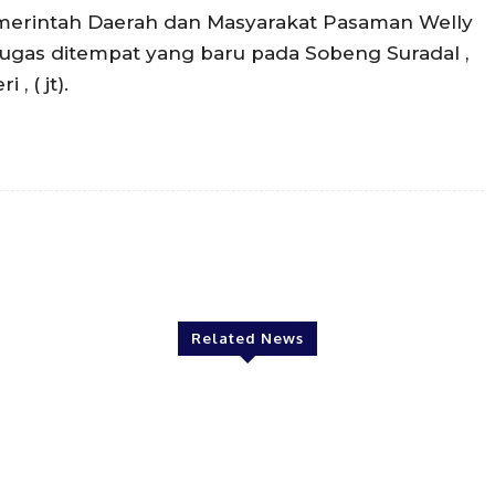
merintah Daerah dan Masyarakat Pasaman Welly
gas ditempat yang baru pada Sobeng Suradal ,
, ( jt).
Twitter
Pinterest
WhatsApp
Related News