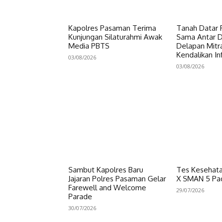
Kapolres Pasaman Terima
Tanah Datar P
Kunjungan Silaturahmi Awak
Sama Antar Da
Media PBTS
Delapan Mitr
Kendalikan Inf
03/08/2026
03/08/2026
Sambut Kapolres Baru
Tes Kesehata
Jajaran Polres Pasaman Gelar
X SMAN 5 Pa
Farewell and Welcome
29/07/2026
Parade
30/07/2026