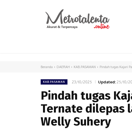
HOME
PARLEMEN
INTERNASIONAL
Beranda
DAERAH
KAB.PASAMAN
Pindah tugas Kajari P
23/10/2025
Updated:
25/10/2
KAB.PASAMAN
Pindah tugas Kaj
Ternate dilepas
Welly Suhery