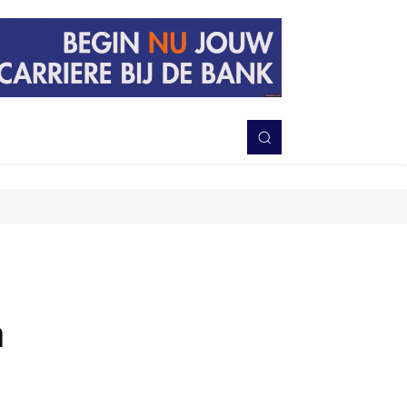
PERISTIWA
BERITA
DAERAH
TNI-POLRI
MORE
n