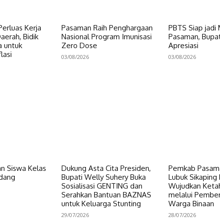
erluas Kerja
Pasaman Raih Penghargaan
PBTS Siap jadi
erah, Bidik
Nasional Program Imunisasi
Pasaman, Bupat
a untuk
Zero Dose
Apresiasi
lasi
03/08/2026
03/08/2026
n Siswa Kelas
Dukung Asta Cita Presiden,
Pemkab Pasama
dang
Bupati Welly Suhery Buka
Lubuk Sikaping 
Sosialisasi GENTING dan
Wujudkan Keta
Serahkan Bantuan BAZNAS
melalui Pembe
untuk Keluarga Stunting
Warga Binaan
29/07/2026
28/07/2026