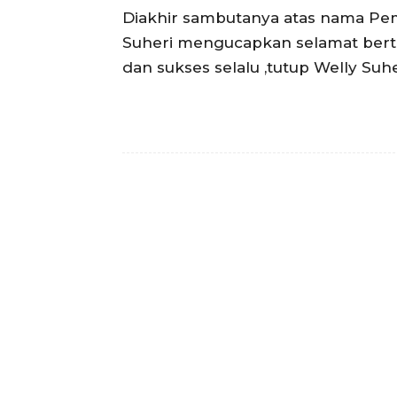
Diakhir sambutanya atas nama Pe
Suheri mengucapkan selamat bertu
dan sukses selalu ,tutup Welly Suheri 
Facebook
Bagikan