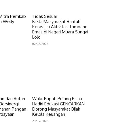
 Mitra Pemkab
Tidak Sesuai
i Welly
Fakta,Masyarakat Bantah
Keras Isu Aktivitas Tambang
Emas di Nagari Muara Sungai
Lolo
02/08/2026
n dan Rutan
Wakil Bupati Pulang Pisau
Bersinergi
Hadiri Edukasi GENCARKAN,
hanan Pangan
Dorong Masyarakat Bijak
rdayaan
Kelola Keuangan
28/07/2026