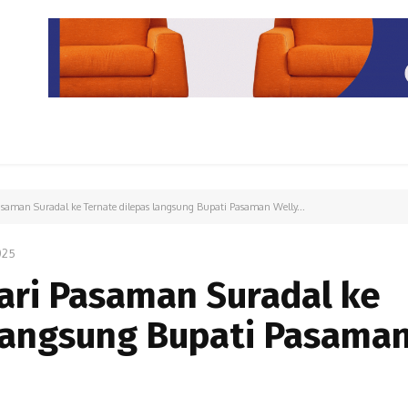
PARIWISATA
LIPUTAN KHUSUS
PARIWARA
OPINI
asaman Suradal ke Ternate dilepas langsung Bupati Pasaman Welly...
025
ari Pasaman Suradal ke
 langsung Bupati Pasama