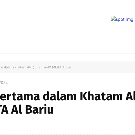
PARIWISATA
LIPUTAN KHUSUS
PARIWARA
OPINI
tama dalam Khatam Al-Qur'an ke-10 MDTA Al Bariu
2024
 Pertama dalam Khatam A
A Al Bariu