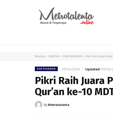
HOME
PARLEMEN
INTERNASIONAL
Beranda
DAERAH
KAB.PASAMAN
Pikri Raih Juara Per
09/06/2024
Updated:
09/06/
KAB.PASAMAN
Pikri Raih Juara
Qur’an ke-10 MDT
By
Metrotalenta