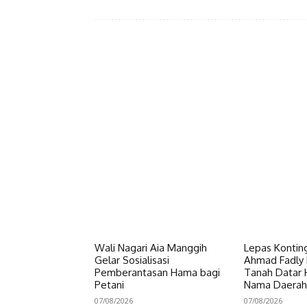
Facebook
Bagikan
Wali Nagari Aia Manggih
Lepas Konting
Gelar Sosialisasi
Ahmad Fadly 
Pemberantasan Hama bagi
Tanah Datar
Petani
Nama Daerah
07/08/2026
07/08/2026