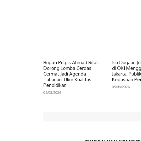
Bupati Pulpis Ahmad Rifa’i
Isu Dugaan Ju
Dorong Lomba Cerdas
di OKI Meng
Cermat Jadi Agenda
Jakarta, Publ
Tahunan, Ukur Kualitas
Kepastian P
Pendidikan
05/08/2026
06/08/2026