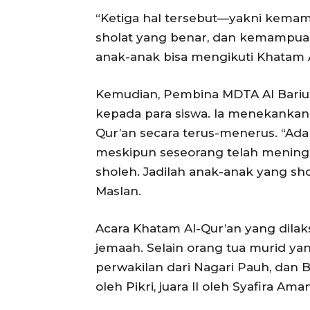
“Ketiga hal tersebut—yakni kema
sholat yang benar, dan kemampua
anak-anak bisa mengikuti Khatam Al
Kemudian, Pembina MDTA Al Bariu,
kepada para siswa. Ia menekanka
Qur’an secara terus-menerus. “Ada
meskipun seseorang telah meningg
sholeh. Jadilah anak-anak yang sh
Maslan.
Acara Khatam Al-Qur’an yang dilaksa
jemaah. Selain orang tua murid yan
perwakilan dari Nagari Pauh, dan Ba
oleh Pikri, juara II oleh Syafira Ama