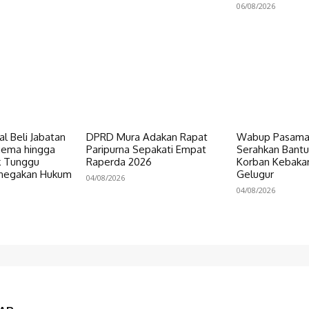
06/08/2026
al Beli Jabatan
DPRD Mura Adakan Rapat
Wabup Pasaman
gema hingga
Paripurna Sepakati Empat
Serahkan Bant
ik Tunggu
Raperda 2026
Korban Kebakar
enegakan Hukum
Gelugur
04/08/2026
04/08/2026