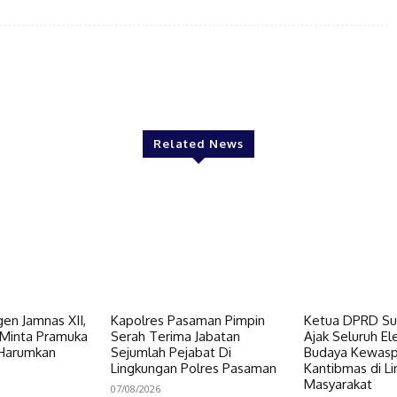
Twitter
Pinterest
WhatsApp
Related News
en Jamnas XII,
Kapolres Pasaman Pimpin
Ketua DPRD Su
Minta Pramuka
Serah Terima Jabatan
Ajak Seluruh E
 Harumkan
Sejumlah Pejabat Di
Budaya Kewas
Lingkungan Polres Pasaman
Kantibmas di L
Masyarakat
07/08/2026