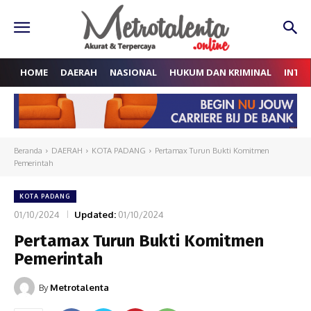
HOME
DAERAH
NASIONAL
HUKUM DAN KRIMINAL
INTE
Beranda
DAERAH
KOTA PADANG
Pertamax Turun Bukti Komitmen
Pemerintah
KOTA PADANG
01/10/2024
Updated:
01/10/2024
Pertamax Turun Bukti Komitmen
Pemerintah
By
Metrotalenta