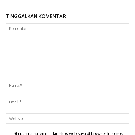
TINGGALKAN KOMENTAR
Komentar:
Na
Ema
Web
Simpan nama, email, dan situs web saya di browser ini untuk