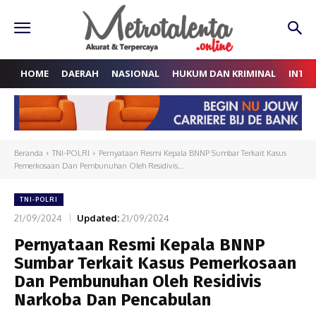
HOME
DAERAH
NASIONAL
HUKUM DAN KRIMINAL
INTE
Beranda
TNI-POLRI
Pernyataan Resmi Kepala BNNP Sumbar Terkait Kasus
Pemerkosaan Dan Pembunuhan Oleh Residivis...
TNI-POLRI
21/09/2024
Updated:
21/09/2024
Pernyataan Resmi Kepala BNNP
Sumbar Terkait Kasus Pemerkosaan
Dan Pembunuhan Oleh Residivis
Narkoba Dan Pencabulan