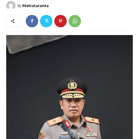
By
Metrotalenta