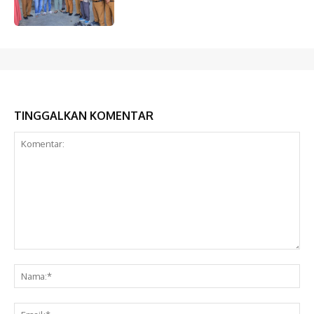
TINGGALKAN KOMENTAR
Komentar:
Na
Ema