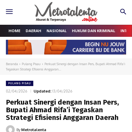
HOME
DAERAH
NASIONAL
HUKUM DAN KRIMINAL
INTE
Beranda
Pulang Pisau
Perkuat Sinergi dengan Insan Pers, Bupati Ahmad Rifa’i
Tegaskan Strategi Efisiensi Anggaran...
PULANG PISAU
02/04/2026
Updated:
13/04/2026
Perkuat Sinergi dengan Insan Pers,
Bupati Ahmad Rifa’i Tegaskan
Strategi Efisiensi Anggaran Daerah
By
Metrotalenta