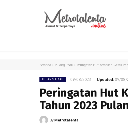
HOME
PARLEMEN
INTERNASIONAL
Beranda
Pulang Pisau
Peringatan Hut Kesatuan Gerak PKK
09/08/2023
Updated:
09/08/
PULANG PISAU
Peringatan Hut 
Tahun 2023 Pulan
By
Metrotalenta