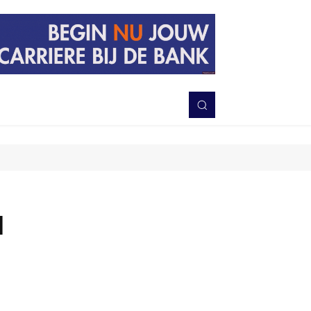
PERISTIWA
BERITA
DAERAH
TNI-POLRI
MORE
1
Bagikan