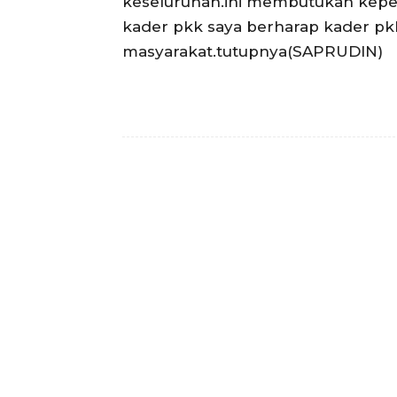
keseluruhan.ini membutukan kepedu
kader pkk saya berharap kader pk
masyarakat.tutupnya(SAPRUDIN)
Facebook
Bagikan