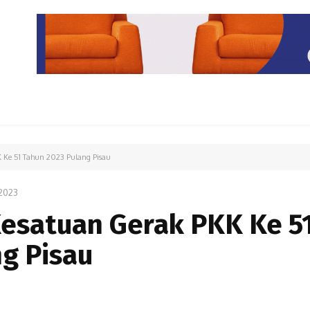
PARIWISATA
LIPUTAN KHUSUS
PARIWARA
OPINI
 Ke 51 Tahun 2023 Pulang Pisau
2023
Kesatuan Gerak PKK Ke 5
g Pisau