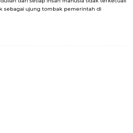
lian dari setiap insan manusia tidak terkecuali
k sebagai ujung tombak pemerintah di
Twitter
Pinterest
WhatsApp