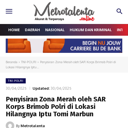
HOME
DAERAH
NASIONAL
HUKUM DAN KRIMINAL
INTE
Beranda
TNI-POLRI
Penyisiran Zona Merah oleh SAR Korps Brimob Polri di
Lokasi Hilangnya Iptu...
TNI-POLRI
30/04/2025
Updated:
30/04/2025
Penyisiran Zona Merah oleh SAR
Korps Brimob Polri di Lokasi
Hilangnya Iptu Tomi Marbun
By
Metrotalenta