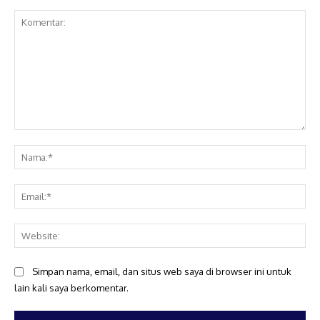
Komentar:
Na
Ema
Web
Simpan nama, email, dan situs web saya di browser ini untuk
lain kali saya berkomentar.