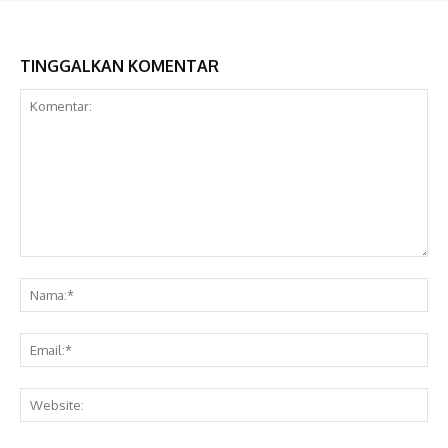
TINGGALKAN KOMENTAR
Komentar:
Na
Ema
Web