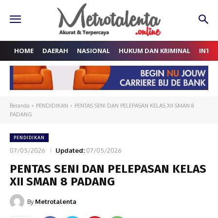
HOME
DAERAH
NASIONAL
HUKUM DAN KRIMINAL
INTE
Beranda
PENDIDIKAN
PENTAS SENI DAN PELEPASAN KELAS XII SMAN 8
PADANG
PENDIDIKAN
07/05/2026
Updated:
07/05/2026
PENTAS SENI DAN PELEPASAN KELAS
XII SMAN 8 PADANG
By
Metrotalenta